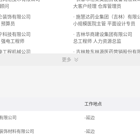
顾问
大客户经理
仓库管理员
昆仑装饰有限公司
· 施慧达药业集团（吉林）有限
预算员
小规模医院主管
平面设计专员
柯宁科技有限公司
· 吉林华商建设集团有限公司
强电工程师
总工程师
人力资源总监
佳泰工程机械公司
· 吉林敖东林源医药营销股份有
经理
大区销售经理
销售培训经理
销售经理
更多
工作地点
有限公司
-延边
装饰材料有限公司
-延边