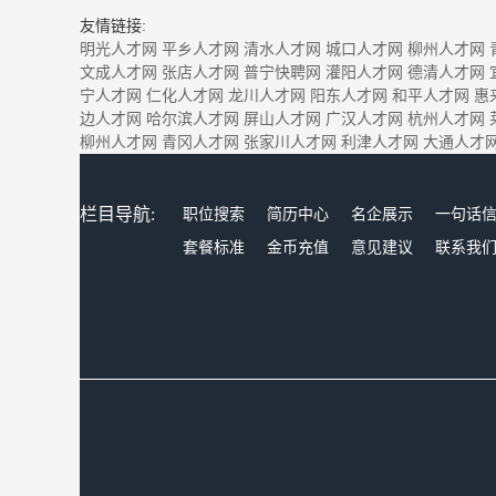
友情链接:
明光人才网
平乡人才网
清水人才网
城口人才网
柳州人才网
文成人才网
张店人才网
普宁快聘网
灌阳人才网
德清人才网
宁人才网
仁化人才网
龙川人才网
阳东人才网
和平人才网
惠
边人才网
哈尔滨人才网
屏山人才网
广汉人才网
杭州人才网
柳州人才网
青冈人才网
张家川人才网
利津人才网
大通人才
栏目导航:
职位搜索
简历中心
名企展示
一句话
套餐标准
金币充值
意见建议
联系我