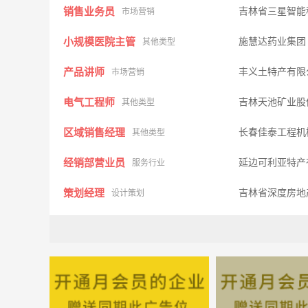
销售业务员
吉林省三星智能
市场营销
小规模医院主管
施慧达药业集团
其他类型
产品讲师
丰义土特产有
市场营销
电气工程师
吉林天池矿业股
其他类型
区域销售经理
长春佳泰工程机
其他类型
经销部营业员
延边可利亚特产
服务行业
策划经理
吉林省深度房地
设计策划
榆树业务员
长春晨鹏文具礼
市场营销
饮料推广专员
吉林省铭岩商贸
其他类型
业务人员
吉林省国龟投资
市场营销