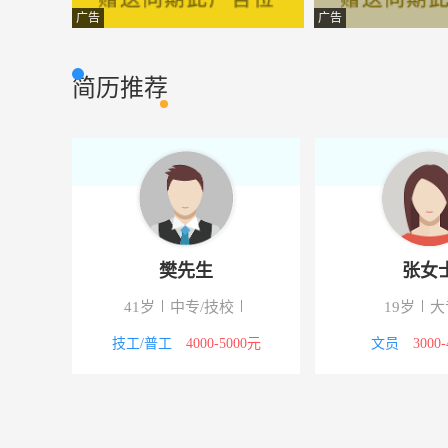
会计
长春市鸿韵教育
财会审计
广告
广告
前台接待
长春市鸿韵教育
服务行业
简历推荐
网络咨询
长春协和妇科
电脑网络
平面设计
长春市鸿韵教育
设计策划
置业顾问
吉林省东坤房地
建筑房产
销售主管
延边可利亚特产
市场营销
樊先生
张女
网络优化
长春协和妇科
电脑网络
41岁
中专/技校
19岁
大
配件库管专员
长春国兴汽车销
其他类型
议
技工/普工
4000-5000元
文员
3000