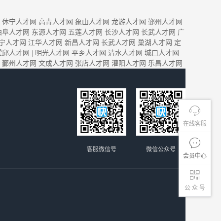
休宁人才网
高青人才网
象山人才网
龙游人才网
鄞州人才网
曲阜人才网
东源人才网
五莲人才网
长沙人才网
长武人才网
广
宁人才网
江华人才网
新昌人才网
长武人才网
巢湖人才网
定
霍邱人才网
|
明光人才网
平乡人才网
清水人才网
城口人才网
鄞州人才网
文成人才网
张店人才网
灌阳人才网
乐昌人才网
在线客服
客服微信号
微信公众号
会员中心
公 众 号