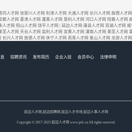
青冈人才网
张家川人才网
利津人才网
大通人才网
长兴人才网
旌德人才网
宜都人才网
夏津人才网
蓬莱人才网
垦利人才网
河口人才网
阳春人才网
来人才网
阳山人才网
饶平人才网
|
延边人才网
唐县人才网
双湖人才网
威
莱芜人才网
天台人才网
监利人才网
宜黄人才网
灌南人才网
莱芜人才网
网
长兴人才网
旌德人才网
休宁人才网
高青人才网
象山人才网
龙游人才网
信息
招聘资讯
发布简历
企业入驻
会员中心
法律申明
们
延边人才网,延边招聘网,延边人才市场,延边人事人才网
Copyright © 2017-2023 延边人才网 www.prlc.cn All rights reserved.