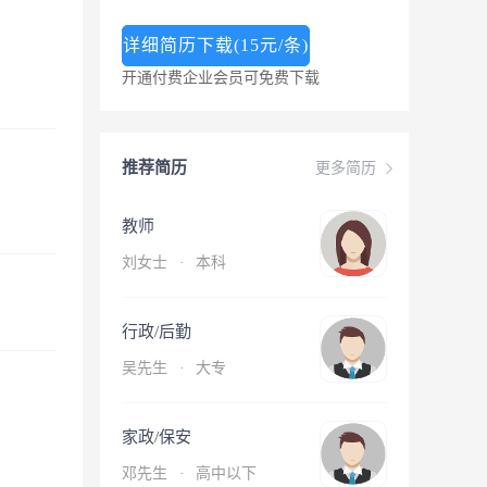
详细简历下载(15元/条)
开通付费企业会员可免费下载
推荐简历
更多简历
教师
刘女士
·
本科
行政/后勤
吴先生
·
大专
家政/保安
邓先生
·
高中以下