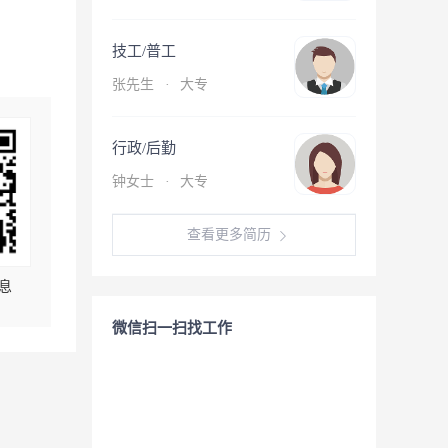
技工/普工
张先生
·
大专
行政/后勤
钟女士
·
大专
查看更多简历
息
微信扫一扫找工作