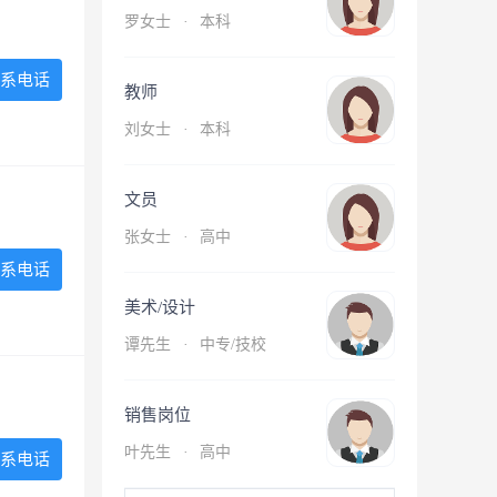
罗女士
·
本科
系电话
教师
刘女士
·
本科
文员
张女士
·
高中
系电话
美术/设计
谭先生
·
中专/技校
销售岗位
叶先生
·
高中
系电话