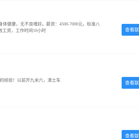
，身体健康，无不良嗜好。薪资：4500-7000元，标准八
查看联
放工资，工作时间10小时
超的经验！以前开九米六，渣土车
查看联
查看联