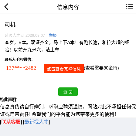
信息内容
司机
延边人才网 2026.08.07
举报
35岁，B本。双证齐全，马上下A本！有跑长途，和拉大超的经
验！以前开九米六，渣土车
联系人手机/微信：
(查看需要80金币)
137****2482
点击查看完整信息
特此声明：
信息真伪请自行辨别，求职应聘须谨慎，网站对此不承担任何保
证或连带责任! 希望我们的平台能为您带来更多的便利！
[
联系客服
]
[
最新找人才
]