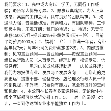
我们要求：1、高中或大专以上学历，无同行工作经
验；退伍军人优先考虑。2、做事认真踏实，为人正直
诚恳；高度的工作意识，具有良好的团队精神；3、沟
通能力强，普通话标准，有亲和力，有团队精神，工作
积极主动，乐观开朗；我们的待遇：1、待遇：无责任
底薪1500元∕月+提成60％+带薪休假4天+三险），目前
平均薪资4000元；2、福利：（1）工作满一年者，有带
薪年假7天；每年公司免费带薪旅游2次；3、内部提拔
制：见习置业顾问——置业顾问——资深置业顾问——
组长或行政人员（人事专元、经理助理，权证专员、信
贷经理）——见习店长或总经理助理——店长或经理；
我们为您提供专业、发展两个发展方向——让您走的更
高更远！提拔干部、储备店长、店经理及行政人员一律
内部提拔，不外聘，只要你有能力，就会有提升的空间
和机会！4、本公司在长春有多家连锁店，无论你住在
哪个区域都可以就近安排工作。5、一对一的带领与培
训，一直到你达到专业水平能独立工作为止。